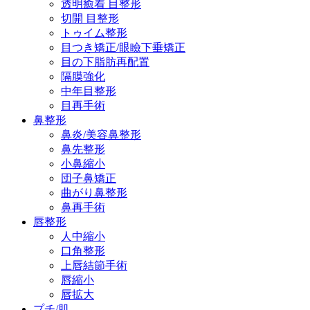
透明癒着 目整形
切開 目整形
トゥイム整形
目つき矯正/眼瞼下垂矯正
目の下脂肪再配置
隔膜強化
中年目整形
目再手術
鼻整形
鼻炎/美容鼻整形
鼻先整形
小鼻縮小
団子鼻矯正
曲がり鼻整形
鼻再手術
唇整形
人中縮小
口角整形
上唇結節手術
唇縮小
唇拡大
プチ/肌