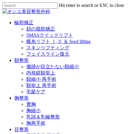
Skip
Hit enter to search or ESC to close
to
Close
Close
main
Search
Menu
content
Menu
輪郭矯正
顔の脂肪矯正
SMASクイックリフト
蝶糸リフト Ⅰ,Ⅱ ＆ Soof lifting
スキンリフティング
フェイスライン復元
額整形
傷跡が目立たない額縮小
内視鏡額挙上
額縮小 再手術
額挙上 再手術
毛髪ケア
胸整形
豊胸
胸縮小
乳頭＆乳輪整形
胸再手術
目整形