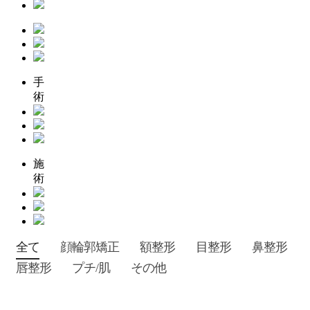
手
術
施
術
全て
顔輪郭矯正
額整形
目整形
鼻整形
唇整形
プチ/肌
その他