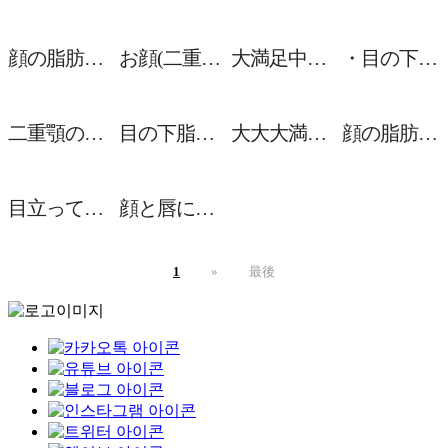
顔の脂肪吸引＆糸リフトから２週間目のレポ！
お顔(二重顎・頬)の脂肪吸引から２週間が経ちました~！
大満足中の額縮小１ヵ月目レポ！
・目の下脂肪再配置 ・前頬脂肪移植
二重顎の脂肪吸引をしてから２週間が経ちました ☺
目の下脂肪再配置・脂肪移植して悩みを解決できました。術後１ヵ月目！
大大大満足の額縮小、術後２週目レビュー！ 🙂
顔の脂肪吸引と糸リフトをしてから２週間目！
目立っていた二重顎の脂肪吸引 1ヶ月目のレポ
顔と唇にヒアルロン酸注入しました！
1
»
最後