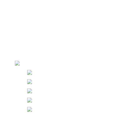
回復ケアプログラム
REVIEW
症例写真
セルカレビュー
カウンセリング予約
PROMOTION
JP
KO
CN
EN
VET
IDN
ログイン
新規登録