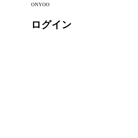
ONYOO
ログイン
絶え間ない研究を通してオンユだ
けのプライドある手術をお約束し
ます。