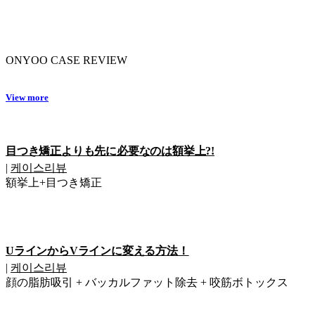
ONYOO CASE REVIEW
View more
目つき矯正よりも先に必要なのは額挙上?!
|
케이스리뷰
額挙上+目つき矯正
UラインからVラインに変える方法！
|
케이스리뷰
顔の脂肪吸引 + バッカルファット除去 + 咬筋ボトックス