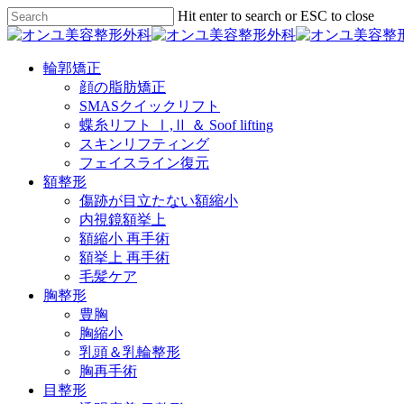
Skip
Hit enter to search or ESC to close
to
Close
main
Search
content
Menu
輪郭矯正
顔の脂肪矯正
SMASクイックリフト
蝶糸リフト Ⅰ,Ⅱ ＆ Soof lifting
スキンリフティング
フェイスライン復元
額整形
傷跡が目立たない額縮小
内視鏡額挙上
額縮小 再手術
額挙上 再手術
毛髪ケア
胸整形
豊胸
胸縮小
乳頭＆乳輪整形
胸再手術
目整形