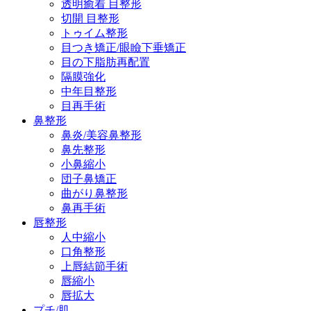
透明癒着 目整形
切開 目整形
トゥイム整形
目つき矯正/眼瞼下垂矯正
目の下脂肪再配置
隔膜強化
中年目整形
目再手術
鼻整形
鼻炎/美容鼻整形
鼻先整形
小鼻縮小
団子鼻矯正
曲がり鼻整形
鼻再手術
唇整形
人中縮小
口角整形
上唇結節手術
唇縮小
唇拡大
プチ/肌