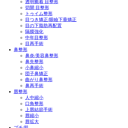
透明癒着 目整形
切開 目整形
トゥイム整形
目つき矯正/眼瞼下垂矯正
目の下脂肪再配置
隔膜強化
中年目整形
目再手術
鼻整形
鼻炎/美容鼻整形
鼻先整形
小鼻縮小
団子鼻矯正
曲がり鼻整形
鼻再手術
唇整形
人中縮小
口角整形
上唇結節手術
唇縮小
唇拡大
プチ/肌