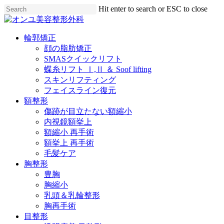
Skip
Hit enter to search or ESC to close
to
Close
main
Search
content
Menu
輪郭矯正
顔の脂肪矯正
SMASクイックリフト
蝶糸リフト Ⅰ,Ⅱ ＆ Soof lifting
スキンリフティング
フェイスライン復元
額整形
傷跡が目立たない額縮小
内視鏡額挙上
額縮小 再手術
額挙上 再手術
毛髪ケア
胸整形
豊胸
胸縮小
乳頭＆乳輪整形
胸再手術
目整形