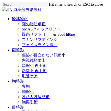
Skip
Hit enter to search or ESC to close
to
Close
main
Search
content
Menu
輪郭矯正
顔の脂肪矯正
SMASクイックリフト
蝶糸リフト Ⅰ,Ⅱ ＆ Soof lifting
スキンリフティング
フェイスライン復元
額整形
傷跡が目立たない額縮小
内視鏡額挙上
額縮小 再手術
額挙上 再手術
毛髪ケア
胸整形
豊胸
胸縮小
乳頭＆乳輪整形
胸再手術
目整形