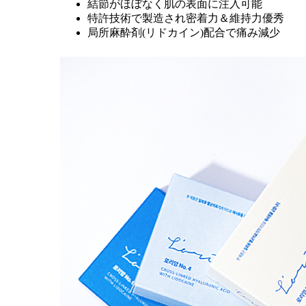
結節がほぼなく肌の表面に注入可能
ゼオミン xeomin
特許技術で製造され密着力＆維持力優秀
局所麻酔剤(リドカイン)配合で痛み減少
不要なタンパク質をなくし
耐性が最小化
され
た純粋ボツリニウムトキシン
リズトックス liztox
国内KFDA認証を受け
安全性を認証
受けたボ