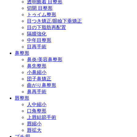
透明癒着 目整形
切開 目整形
トゥイム整形
目つき矯正/眼瞼下垂矯正
目の下脂肪再配置
隔膜強化
中年目整形
目再手術
鼻整形
鼻炎/美容鼻整形
鼻先整形
小鼻縮小
団子鼻矯正
曲がり鼻整形
鼻再手術
唇整形
人中縮小
口角整形
上唇結節手術
唇縮小
唇拡大
プチ/肌