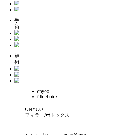
手
術
施
術
onyoo
filler/botox
ONYOO
フィラー/ボトックス