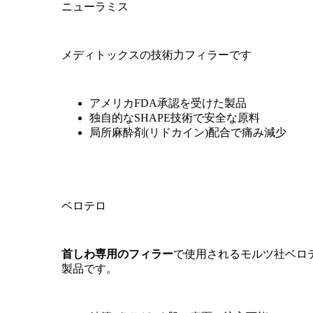
ニューラミス
メディトックスの技術力フィラーです
ONYOO BOTOX
アメリカFDA承認を受けた製品
独自的なSHAPE技術で安全な原料
局所麻酔剤(リドカイン)配合で痛み減少
オンユボトックス製品
部位別で施術注入方式を変え悩みを解決します。
ベロテロ
首しわ専用のフィラー
で使用されるモルツ社ベロ
製品です。