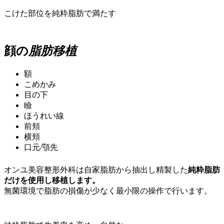
こけた部位を純粋脂肪で満たす
顔の
脂肪移植
額
こめかみ
目の下
瞼
ほうれい線
前頬
横頬
口元/顎先
オンユ美容整形外科は自家脂肪から抽出し精製した
純粋脂肪
だけを使用し移植します。
無菌環境で脂肪の損傷が少なく最小限の操作で行います。