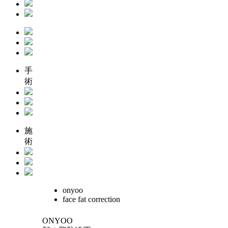
手
術
施
術
onyoo
face fat correction
ONYOO