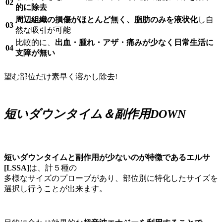
02
的に除去
周辺組織の損傷がほとんど無く、脂肪のみを液状化
し自
03
然な吸引が可能
比較的に、
出血・腫れ・アザ・痛みが少なく日常生活に
04
支障が無い
望む部位だけ素早く溶かし除去!
短いダウンタイム＆副作用DOWN
短いダウンタイムと副作用が少ないのが特徴であるエルサ
[LSSA]
は、計５種の
多様なサイズのプローブがあり、部位別に特化したサイズを
選択し行うことが出来ます。