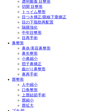
透明癒着 目整形
切開 目整形
トゥイム整形
目つき矯正/眼瞼下垂矯正
目の下脂肪再配置
隔膜強化
中年目整形
目再手術
鼻整形
鼻炎/美容鼻整形
鼻先整形
小鼻縮小
団子鼻矯正
曲がり鼻整形
鼻再手術
唇整形
人中縮小
口角整形
上唇結節手術
唇縮小
唇拡大
プチ/肌