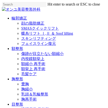
Skip
Hit enter to search or ESC to close
to
Close
main
Search
content
Menu
輪郭矯正
顔の脂肪矯正
SMASクイックリフト
蝶糸リフト Ⅰ,Ⅱ ＆ Soof lifting
スキンリフティング
フェイスライン復元
額整形
傷跡が目立たない額縮小
内視鏡額挙上
額縮小 再手術
額挙上 再手術
毛髪ケア
胸整形
豊胸
胸縮小
乳頭＆乳輪整形
胸再手術
目整形