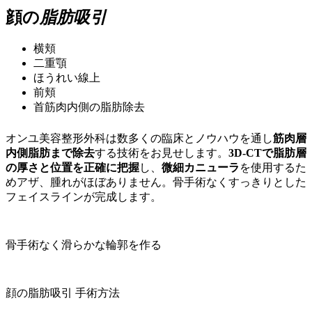
顔の
脂肪吸引
横頬
二重顎
ほうれい線上
前頬
首筋肉内側の脂肪除去
オンユ美容整形外科は数多くの臨床とノウハウを通し
筋肉層
内側脂肪まで除去
する技術をお見せします。
3D-CTで脂肪層
の厚さと位置を正確に把握
し、
微細カニューラ
を使用するた
めアザ、腫れがほぼありません。骨手術なくすっきりとした
フェイスラインが完成します。
骨手術なく滑らかな輪郭を作る
顔の脂肪吸引 手術方法