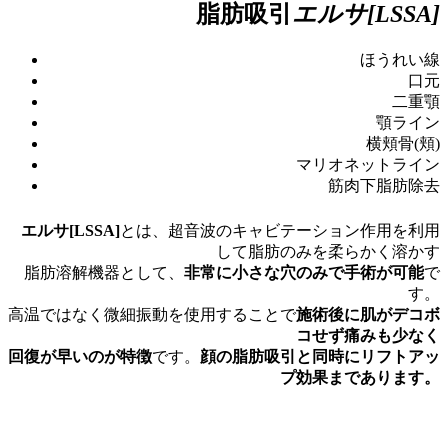
脂肪吸引
エルサ[LSSA]
ほうれい線
口元
二重顎
顎ライン
横頬骨(頬)
マリオネットライン
筋肉下脂肪除去
エルサ[LSSA]
とは、超音波のキャビテーション作用を利用
して脂肪のみを柔らかく溶かす
脂肪溶解機器として、
非常に小さな穴のみで手術が可能
で
す。
高温ではなく微細振動を使用することで
施術後に肌がデコボ
コせず痛みも少なく
回復が早いのが特徴
です。
顔の脂肪吸引と同時にリフトアッ
プ効果まであります。