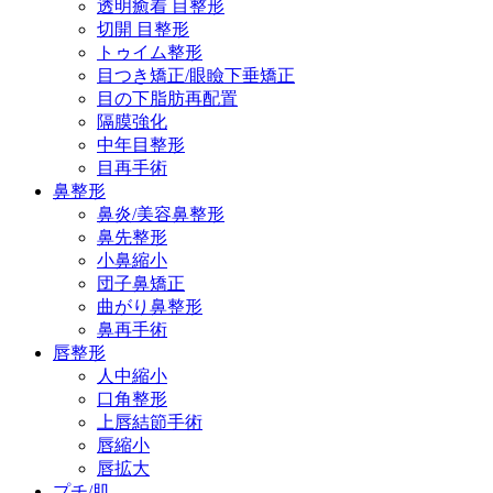
透明癒着 目整形
切開 目整形
トゥイム整形
目つき矯正/眼瞼下垂矯正
目の下脂肪再配置
隔膜強化
中年目整形
目再手術
鼻整形
鼻炎/美容鼻整形
鼻先整形
小鼻縮小
団子鼻矯正
曲がり鼻整形
鼻再手術
唇整形
人中縮小
口角整形
上唇結節手術
唇縮小
唇拡大
プチ/肌