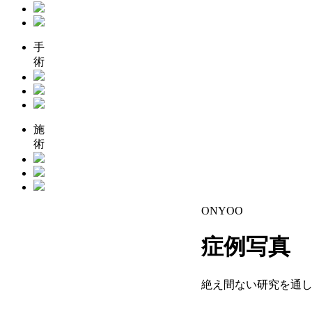
手
術
施
術
ONYOO
症例写真
絶え間ない研究を通