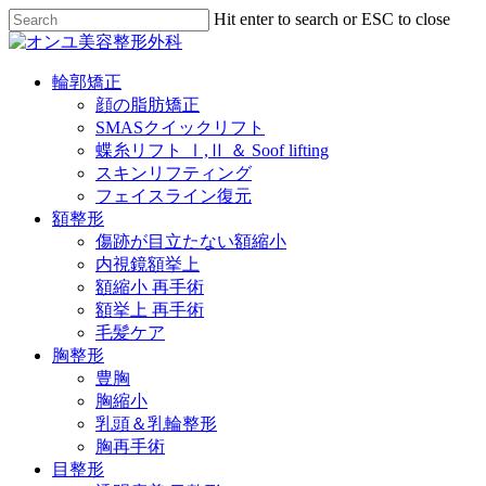
Skip
Hit enter to search or ESC to close
to
Close
main
Search
content
Menu
輪郭矯正
顔の脂肪矯正
SMASクイックリフト
蝶糸リフト Ⅰ,Ⅱ ＆ Soof lifting
スキンリフティング
フェイスライン復元
額整形
傷跡が目立たない額縮小
内視鏡額挙上
額縮小 再手術
額挙上 再手術
毛髪ケア
胸整形
豊胸
胸縮小
乳頭＆乳輪整形
胸再手術
目整形