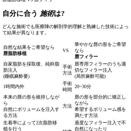
自分に合う
施術
は?
どんな施術でも医療陣の解剖学的理解と熟練した技術によっ
て結果が異なります。
華やかな唇の形をご希望
自然な結果をご希望なら
VS
なら
唇脂肪移植
唇フィラー
自家脂肪を採取後、純粋脂
唇専用フィラーのうち適
手術
肪注入
切なフィラー注入
方法
(睡眠麻酔要)
(局所麻酔可能)
手術
1時間内外
20~30分
時間
本来の唇の形を維持しなが
唇の形を部分的に矯正し
ら
ながら
方法
自然にボリュームを注入す
希望するボリューム感を
る方法
満たす方法
生着率によって2次脂肪移
過度なフィラー注入で不
植を行う
自然になったり