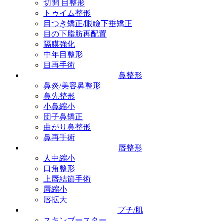
切開 目整形
トゥイム整形
目つき矯正/眼瞼下垂矯正
目の下脂肪再配置
隔膜強化
中年目整形
目再手術
鼻整形
鼻炎/美容鼻整形
鼻先整形
小鼻縮小
団子鼻矯正
曲がり鼻整形
鼻再手術
唇整形
人中縮小
口角整形
上唇結節手術
唇縮小
唇拡大
プチ/肌
スキンブースター