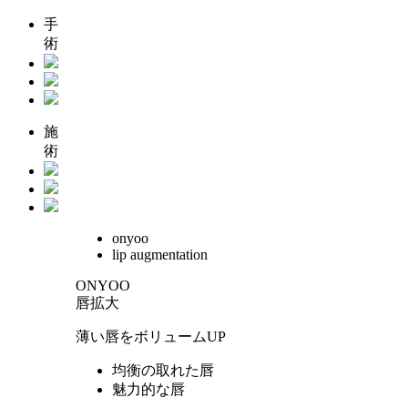
手
術
施
術
onyoo
lip augmentation
ONYOO
唇拡大
薄い唇をボリュームUP
均衡の取れた唇
魅力的な唇