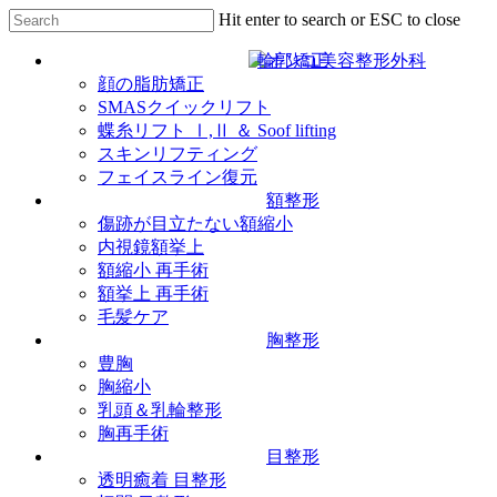
Skip
Hit enter to search or ESC to close
to
Close
main
Search
輪郭矯正
content
顔の脂肪矯正
SMASクイックリフト
蝶糸リフト Ⅰ,Ⅱ ＆ Soof lifting
スキンリフティング
フェイスライン復元
額整形
傷跡が目立たない額縮小
内視鏡額挙上
額縮小 再手術
額挙上 再手術
毛髪ケア
胸整形
豊胸
胸縮小
乳頭＆乳輪整形
胸再手術
目整形
透明癒着 目整形