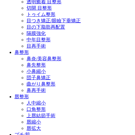
透明癒着 目整形
切開 目整形
トゥイム整形
目つき矯正/眼瞼下垂矯正
目の下脂肪再配置
隔膜強化
中年目整形
目再手術
鼻整形
鼻炎/美容鼻整形
鼻先整形
小鼻縮小
団子鼻矯正
曲がり鼻整形
鼻再手術
唇整形
人中縮小
口角整形
上唇結節手術
唇縮小
唇拡大
プチ/肌