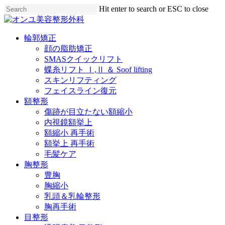
Skip
Hit enter to search or ESC to close
to
Close
main
Search
content
Menu
輪郭矯正
顔の脂肪矯正
SMASクイックリフト
蝶糸リフト Ⅰ,Ⅱ ＆ Soof lifting
スキンリフティング
フェイスライン復元
額整形
傷跡が目立たない額縮小
内視鏡額挙上
額縮小 再手術
額挙上 再手術
毛髪ケア
胸整形
豊胸
胸縮小
乳頭＆乳輪整形
胸再手術
目整形