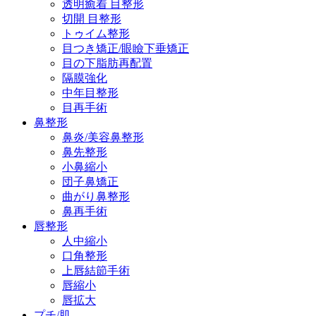
透明癒着 目整形
切開 目整形
トゥイム整形
目つき矯正/眼瞼下垂矯正
目の下脂肪再配置
隔膜強化
中年目整形
目再手術
鼻整形
鼻炎/美容鼻整形
鼻先整形
小鼻縮小
団子鼻矯正
曲がり鼻整形
鼻再手術
唇整形
人中縮小
口角整形
上唇結節手術
唇縮小
唇拡大
プチ/肌