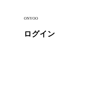
ONYOO
ログイン
絶え間ない研究を通してオンユだ
けのプライドある手術をお約束し
ます。