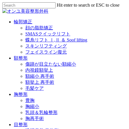
Skip
Hit enter to search or ESC to close
to
Close
main
Search
content
Menu
輪郭矯正
顔の脂肪矯正
SMASクイックリフト
蝶糸リフト Ⅰ,Ⅱ ＆ Soof lifting
スキンリフティング
フェイスライン復元
額整形
傷跡が目立たない額縮小
内視鏡額挙上
額縮小 再手術
額挙上 再手術
毛髪ケア
胸整形
豊胸
胸縮小
乳頭＆乳輪整形
胸再手術
目整形