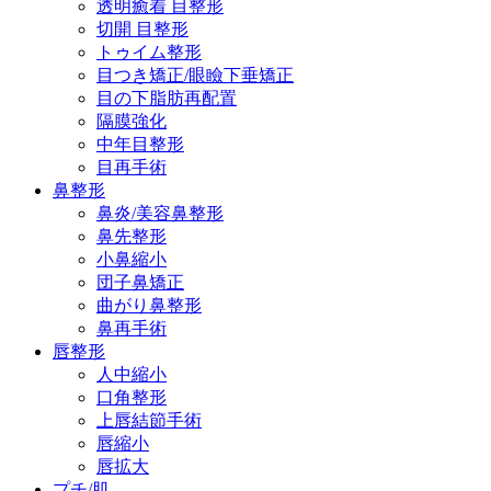
透明癒着 目整形
切開 目整形
トゥイム整形
目つき矯正/眼瞼下垂矯正
目の下脂肪再配置
隔膜強化
中年目整形
目再手術
鼻整形
鼻炎/美容鼻整形
鼻先整形
小鼻縮小
団子鼻矯正
曲がり鼻整形
鼻再手術
唇整形
人中縮小
口角整形
上唇結節手術
唇縮小
唇拡大
プチ/肌