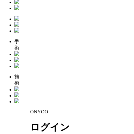
手
術
施
術
ONYOO
ログイン