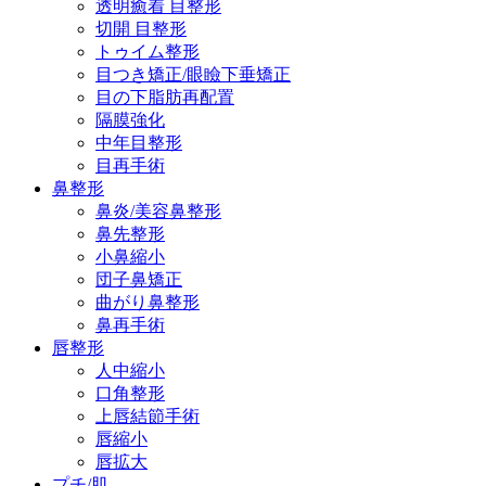
透明癒着 目整形
切開 目整形
トゥイム整形
目つき矯正/眼瞼下垂矯正
目の下脂肪再配置
隔膜強化
中年目整形
目再手術
鼻整形
鼻炎/美容鼻整形
鼻先整形
小鼻縮小
団子鼻矯正
曲がり鼻整形
鼻再手術
唇整形
人中縮小
口角整形
上唇結節手術
唇縮小
唇拡大
プチ/肌