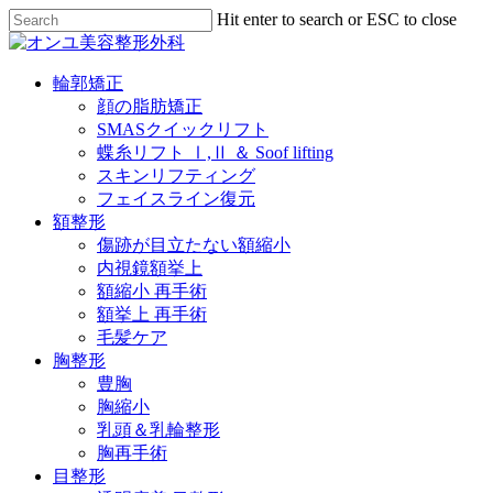
Skip
Hit enter to search or ESC to close
to
Close
main
Search
content
Menu
輪郭矯正
顔の脂肪矯正
SMASクイックリフト
蝶糸リフト Ⅰ,Ⅱ ＆ Soof lifting
スキンリフティング
フェイスライン復元
額整形
傷跡が目立たない額縮小
内視鏡額挙上
額縮小 再手術
額挙上 再手術
毛髪ケア
胸整形
豊胸
胸縮小
乳頭＆乳輪整形
胸再手術
目整形