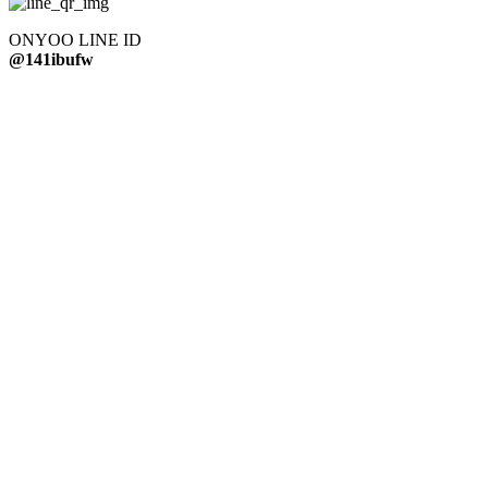
ONYOO LINE ID
@141ibufw
輪郭矯正
顔の脂肪矯正
SMASクイックリフト
蝶糸リフト Ⅰ,Ⅱ ＆ Soof lifting
スキンリフティング
フェイスライン復元
額整形
傷跡が目立たない額縮小
内視鏡額挙上
額縮小 再手術
額挙上 再手術
毛髪ケア