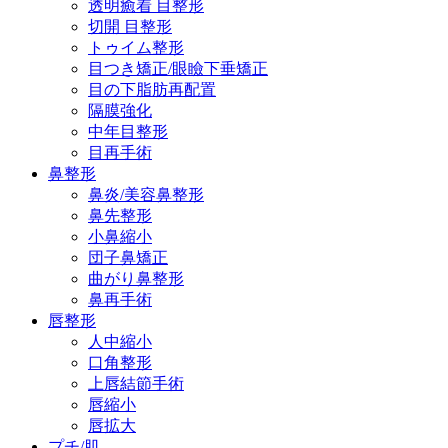
透明癒着 目整形
切開 目整形
トゥイム整形
目つき矯正/眼瞼下垂矯正
目の下脂肪再配置
隔膜強化
中年目整形
目再手術
鼻整形
鼻炎/美容鼻整形
鼻先整形
小鼻縮小
団子鼻矯正
曲がり鼻整形
鼻再手術
唇整形
人中縮小
口角整形
上唇結節手術
唇縮小
唇拡大
プチ/肌