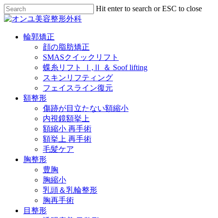
Skip
Hit enter to search or ESC to close
to
Close
Close
main
Search
Menu
content
Menu
輪郭矯正
顔の脂肪矯正
SMASクイックリフト
蝶糸リフト Ⅰ,Ⅱ ＆ Soof lifting
スキンリフティング
フェイスライン復元
額整形
傷跡が目立たない額縮小
内視鏡額挙上
額縮小 再手術
額挙上 再手術
毛髪ケア
胸整形
豊胸
胸縮小
乳頭＆乳輪整形
胸再手術
目整形