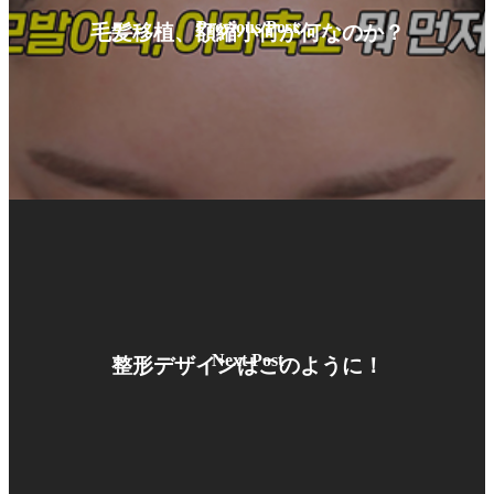
Previous Post
毛髪移植、額縮小何が何なのか？
Next Post
整形デザインはこのように！