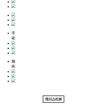
手
術
施
術
케이스리뷰