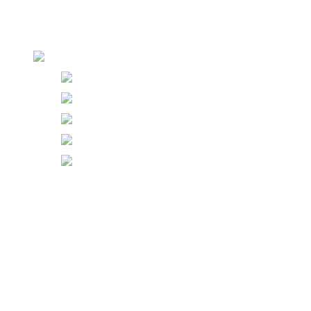
カウンセリング予約
PROMOTION
JP
KO
CN
EN
VET
IDN
ログイン
新規登録
輪郭矯正
顔の脂肪矯正
SMASクイックリフト
蝶糸リフト Ⅰ,Ⅱ ＆ Soof lifting