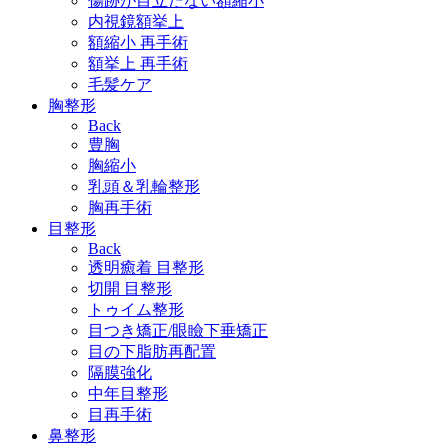
傷跡が目立たない額縮小
内視鏡額挙上
額縮小 再手術
額挙上 再手術
毛髪ケア
胸整形
Back
豊胸
胸縮小
乳頭＆乳輪整形
胸再手術
目整形
Back
透明癒着 目整形
切開 目整形
トゥイム整形
目つき矯正/眼瞼下垂矯正
目の下脂肪再配置
隔膜強化
中年目整形
目再手術
鼻整形