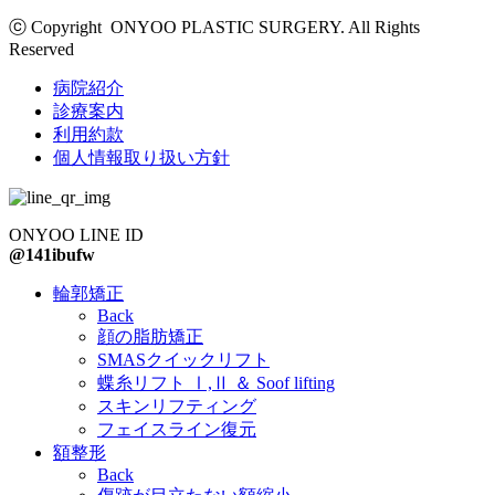
ⓒ Copyright ONYOO PLASTIC SURGERY. All Rights
Reserved
病院紹介
診療案内
利用約款
個人情報取り扱い方針
ONYOO LINE ID
@141ibufw
Close
輪郭矯正
Menu
Back
顔の脂肪矯正
SMASクイックリフト
蝶糸リフト Ⅰ,Ⅱ ＆ Soof lifting
スキンリフティング
フェイスライン復元
額整形
Back