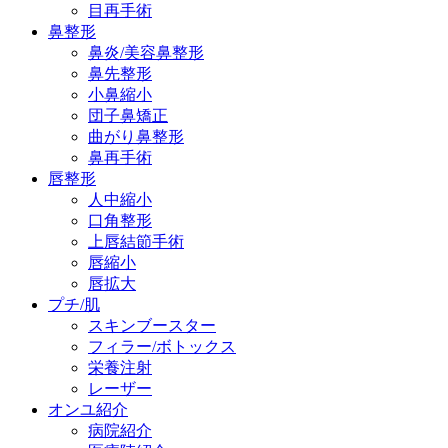
目再手術
鼻整形
鼻炎/美容鼻整形
鼻先整形
小鼻縮小
団子鼻矯正
曲がり鼻整形
鼻再手術
唇整形
人中縮小
口角整形
上唇結節手術
唇縮小
唇拡大
プチ/肌
スキンブースター
フィラー/ボトックス
栄養注射
レーザー
オンユ紹介
病院紹介