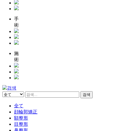
手
術
施
術
검색
全て
顔輪郭矯正
額整形
目整形
鼻整形