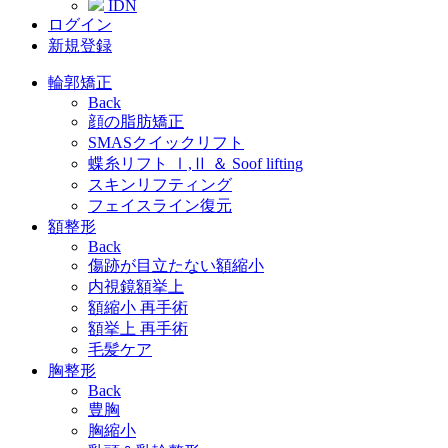
IDN
ログイン
新規登録
輪郭矯正
Back
顔の脂肪矯正
SMASクイックリフト
蝶糸リフト Ⅰ,Ⅱ ＆ Soof lifting
スキンリフティング
フェイスライン復元
額整形
Back
傷跡が目立たない額縮小
内視鏡額挙上
額縮小 再手術
額挙上 再手術
毛髪ケア
胸整形
Back
豊胸
胸縮小