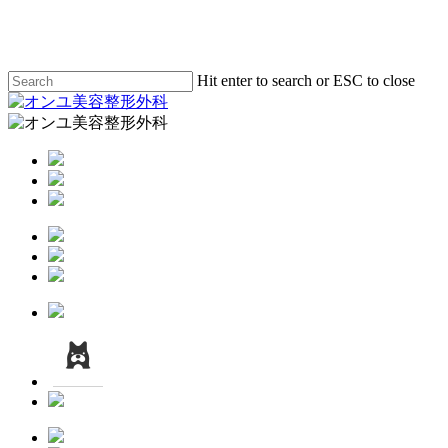
Skip
to
main
content
Hit enter to search or ESC to close
Close
Search
Menu