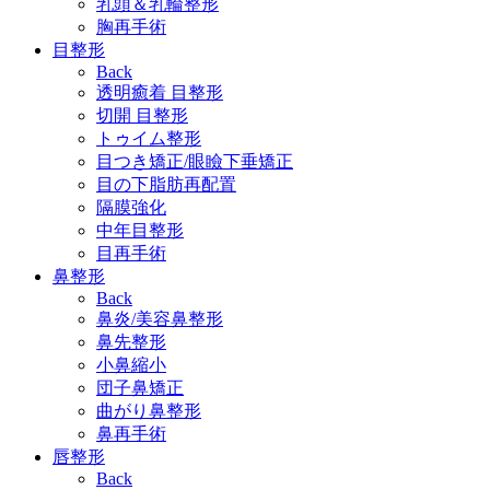
乳頭＆乳輪整形
胸再手術
目整形
Back
透明癒着 目整形
切開 目整形
トゥイム整形
目つき矯正/眼瞼下垂矯正
目の下脂肪再配置
隔膜強化
中年目整形
目再手術
鼻整形
Back
鼻炎/美容鼻整形
鼻先整形
小鼻縮小
団子鼻矯正
曲がり鼻整形
鼻再手術
唇整形
Back