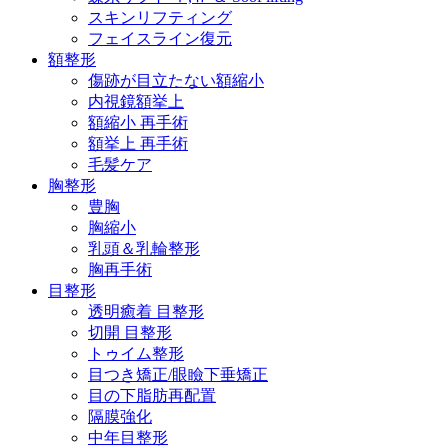
スキンリフティング
フェイスライン復元
額整形
傷跡が目立たない額縮小
内視鏡額挙上
額縮小 再手術
額挙上 再手術
毛髪ケア
胸整形
豊胸
胸縮小
乳頭＆乳輪整形
胸再手術
目整形
透明癒着 目整形
切開 目整形
トゥイム整形
目つき矯正/眼瞼下垂矯正
目の下脂肪再配置
隔膜強化
中年目整形