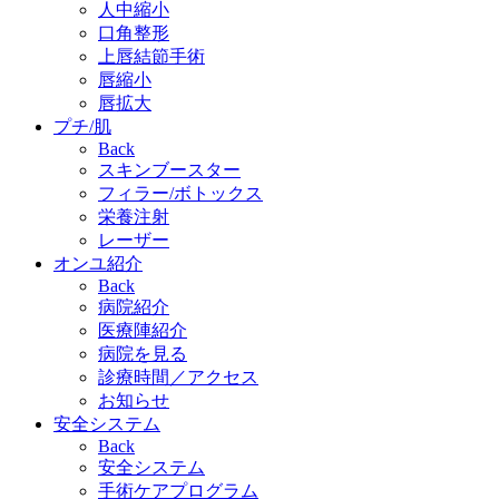
人中縮小
口角整形
上唇結節手術
唇縮小
唇拡大
プチ/肌
Back
スキンブースター
フィラー/ボトックス
栄養注射
レーザー
オンユ紹介
Back
病院紹介
医療陣紹介
病院を見る
診療時間／アクセス
お知らせ
安全システム
Back
安全システム
手術ケアプログラム