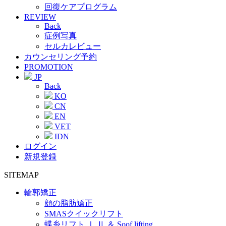
回復ケアプログラム
REVIEW
Back
症例写真
セルカレビュー
カウンセリング予約
PROMOTION
JP
Back
KO
CN
EN
VET
IDN
ログイン
新規登録
SITEMAP
輪郭矯正
顔の脂肪矯正
SMASクイックリフト
蝶糸リフト Ⅰ,Ⅱ ＆ Soof lifting