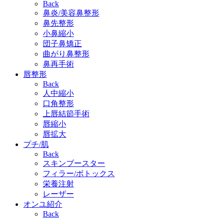
Back
鼻炎/美容鼻整形
鼻先整形
小鼻縮小
団子鼻矯正
曲がり鼻整形
鼻再手術
唇整形
Back
人中縮小
口角整形
上唇結節手術
唇縮小
唇拡大
プチ/肌
Back
スキンブースター
フィラー/ボトックス
栄養注射
レーザー
オンユ紹介
Back